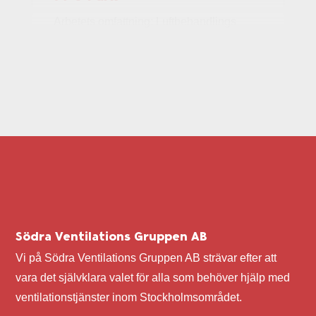
Arbetets omfattning: Luftbehandlings
installationer i projektet 79 & Park,
Nyproduktion av 187 lägenheter samt
Förskola och lokaler.
Uppdatering: Kompletteringar och
injustering samt OVK-besiktning
pågår/kvarstår
✓
Vår Beställare. Oscar Properties Bygg
AB
✓
Byggherre: Oscar Properties AB
Södra Ventilations Gruppen AB
✓
Entreprenads form:
Vi på Södra Ventilations Gruppen AB strävar efter att
Generaalentreprenad
vara det självklara valet för alla som behöver hjälp med
✓
Entreprenad tid: Aug 2016 – Juni 2018.
ventilationstjänster inom Stockholmsområdet.