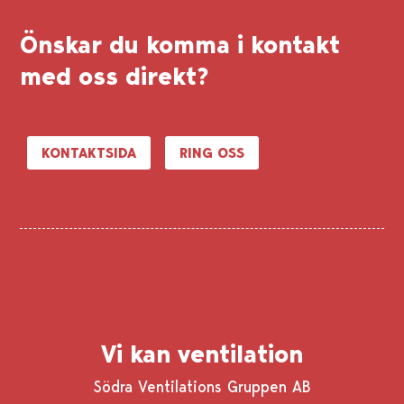
Februari 2015
Önskar du komma i kontakt
med oss direkt?
OVK Täby
Arbetets omfattning: Rensning av
KONTAKTSIDA
RING OSS
kanalsystem, injustering av luftflöden och
OVK besiktning i 400 lägenheter!
✓
Vår beställare: Akelius
✓
Byggherre: Akelius
✓
Utförandetid: Augusti 2014
Vi kan ventilation
Södra Ventilations Gruppen AB
Akelius Skogås