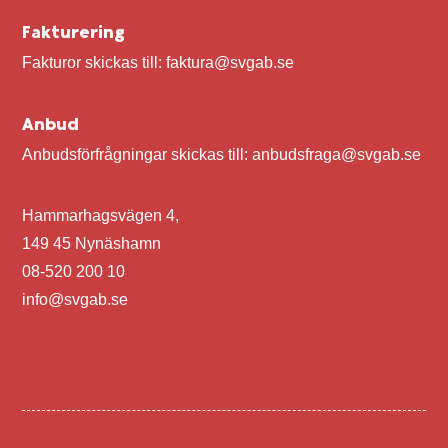
Fakturering
Fakturor skickas till: faktura@svgab.se
Nacka Sportcentrum
Arbetets omfattning: Partring Projekt.
Anbud
Utförande av luftbehandlingsentreprenad i
Anbudsförfrågningar skickas till: anbudsfraga@svgab.se
samråd efter framtagna handlingar.
installation av 5 st
Hammarhagsvägen 4,
luftbehandlingsaggregat, samt
149 45 Nynäshamn
kanalsystem i idrottshall och
08-520 200 10
omklädningsrum mm.
info@svgab.se
✓
Vår beställare: Nacka Kommun
✓
Byggherre: NCC Constructions Sverige
AB
✓
Entreprenads form: Totalentreprenad.
✓
Utförandetid: September 2014 –